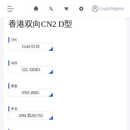
Login/Register
香港双向CN2 D型
CPU
Gold 6138
内存
32G DDR3
硬盘
SSD 480G
带宽
20M 双向CN2