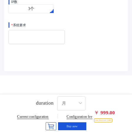
IP数
3个
*
系统要求
duration
￥
999.00
Current configuration
Configuration fee
Use discount code
Buy now