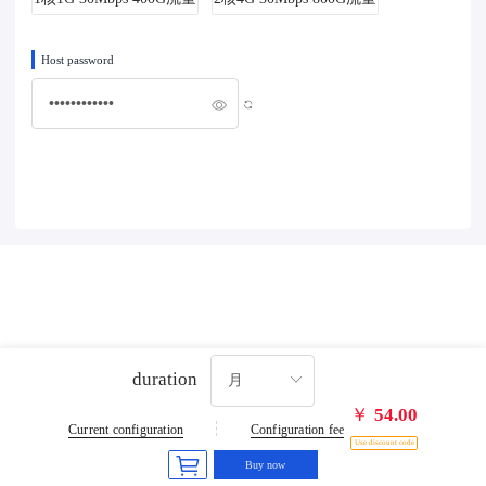
40G硬盘
60G硬盘
Host password
duration
￥
54.00
Current configuration
Configuration fee
Use discount code
Buy now