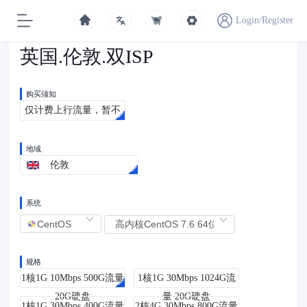
Login/Register
英国.伦敦.双ISP
购买须知
仅计费上行流量，暂不
支持升降级及加购流量
包，流量用完服务器将
地域
伦敦
暂停。不支持退款，删
除服务器不退款。
系统
规格
1核1G 10Mbps 500G流量
1核1G 30Mbps 1024G流
20G硬盘
量 20G硬盘
1核1G 30Mbps 400G流量
2核4G 30Mbps 800G流量