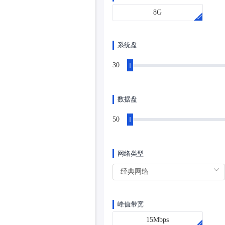
8G
系统盘
30
数据盘
50
网络类型
峰值带宽
15Mbps