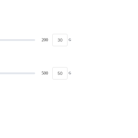
200
G
500
G