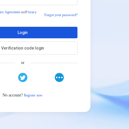
ice Agreement
and
Privacy
Forgot your password?
Login
Verification code login
or
No account?
Register now