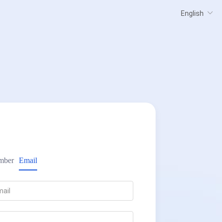
mber
Email