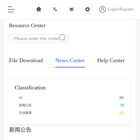
Login/Register
Resource Center
File Download
News Center
Help Center
Classification
All
302
新闻公告
16
行业新闻
286
新闻公告