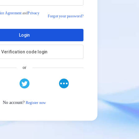
ice Agreement
and
Privacy
Forgot your password?
Login
Verification code login
or
No account?
Register now