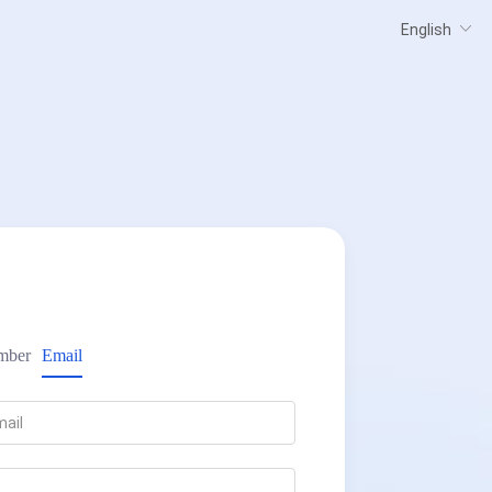
mber
Email