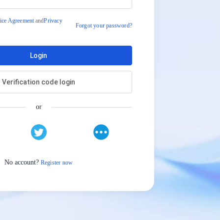
ice Agreement
and
Privacy
Forgot your password?
Login
Verification code login
or
No account?
Register now