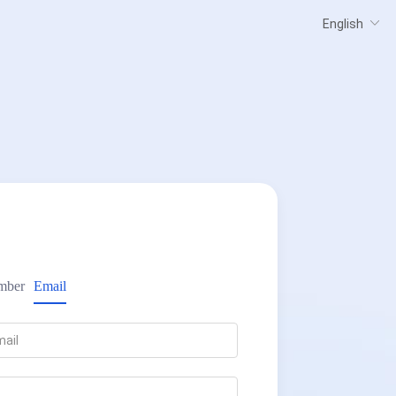
mber
Email