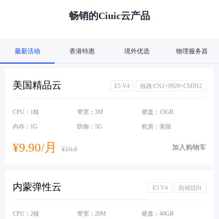
畅销的Ciuic云产品
最新活动
香港特惠
境外优选
物理服务器
美国精品云
E5 V4
线路:CN2+9929+CMIN2
CPU：1核
带宽：3M
硬盘：15GB
内存：1G
防御：5G
机房：美国
¥9.90/月
加入购物车
¥19.9
内蒙弹性云
E5 V4
自动过白
CPU：2核
带宽：20M
硬盘：40GB